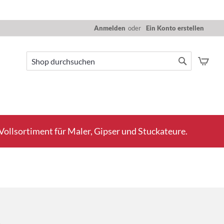
Anmelden
Ein Konto erstellen
Mein
Suche
Suche
ollsortiment für Maler, Gipser und Stuckateure.