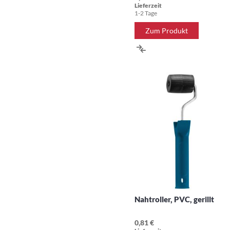
Lieferzeit
1-2 Tage
Zum Produkt
ZUR
VERGLEICHSLISTE
HINZUFÜGEN
Nahtroller, PVC, gerillt
0,81 €