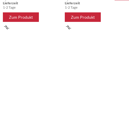
Lieferzeit
Lieferzeit
1-2 Tage
1-2 Tage
Zum Produkt
Zum Produkt
ZUR
ZUR
VERGLEICHSLISTE
VERGLEICHSLISTE
HINZUFÜGEN
HINZUFÜGEN