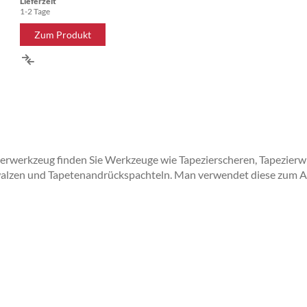
Lieferzeit
1-2 Tage
Zum Produkt
ZUR
VERGLEICHSLISTE
HINZUFÜGEN
ierwerkzeug finden Sie Werkzeuge wie Tapezierscheren, Tapezierwis
walzen und Tapetenandrückspachteln. Man verwendet diese zum A