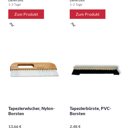
Lieferzeit
Lieferzeit
1-2 Tage
1-2 Tage
Zum Produkt
Zum Produkt
ZUR
ZUR
VERGLEICHSLISTE
VERGLEICHSLISTE
HINZUFÜGEN
HINZUFÜGEN
Tapezierwischer, Nylon-
Tapezierbürste, PVC-
Borsten
Borsten
13,66 €
2,48 €