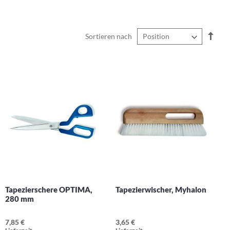
In
Sortieren nach
abst
Reih
Tapezierschere OPTIMA,
Tapezierwischer, Myhalon
280 mm
7,85 €
3,65 €