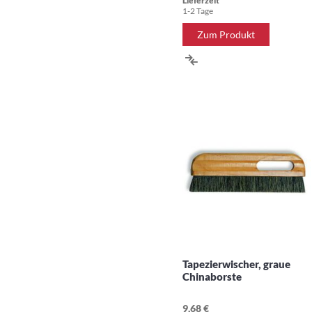
Lieferzeit
1-2 Tage
Zum Produkt
ZUR
VERGLEICHSLISTE
HINZUFÜGEN
Tapezierwischer, graue
Chinaborste
9,68 €