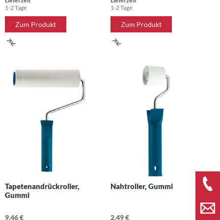
Lieferzeit
Lieferzeit
1-2 Tage
1-2 Tage
Zum Produkt
Zum Produkt
ZUR
ZUR
VERGLEICHSLISTE
VERGLEICHSLISTE
HINZUFÜGEN
HINZUFÜGEN
Tapetenandrückroller,
Nahtroller, Gummi
Gummi
9,46 €
2,49 €