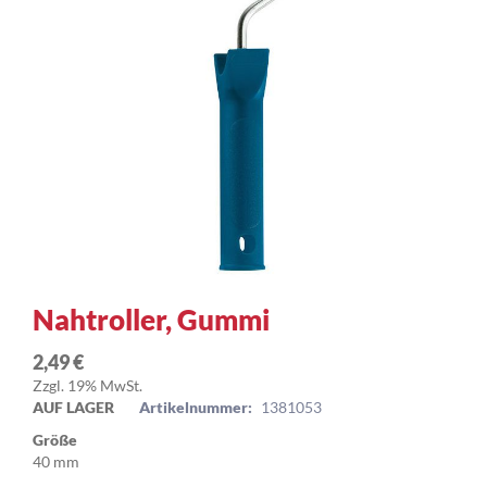
Zum
Nahtroller, Gummi
Anfang
der
2,49 €
Bildergalerie
Zzgl. 19% MwSt.
springen
AUF LAGER
Artikelnummer:
1381053
Größe
40 mm