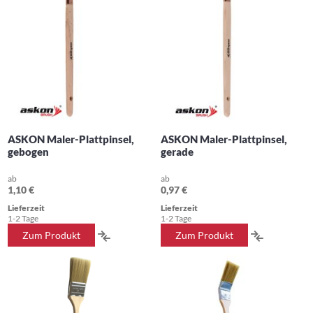
ASKON Maler-Plattpinsel,
ASKON Maler-Plattpinsel,
gebogen
gerade
ab
ab
1,10 €
0,97 €
Lieferzeit
Lieferzeit
1-2 Tage
1-2 Tage
ZUR
ZUR
Zum Produkt
Zum Produkt
VERGLEICHSLISTE
VERGLEIC
HINZUFÜGEN
HINZUFÜ