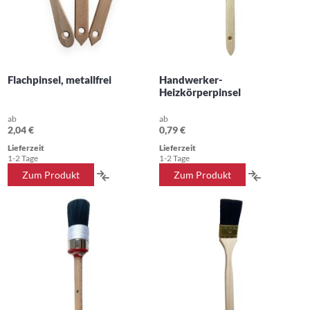
Flachpinsel, metallfrei
Handwerker-
Heizkörperpinsel
ab
ab
2,04 €
0,79 €
Lieferzeit
Lieferzeit
1-2 Tage
1-2 Tage
ZUR
ZUR
Zum Produkt
Zum Produkt
VERGLEICHSLISTE
VERGLEIC
HINZUFÜGEN
HINZUFÜ