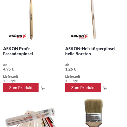
ASKON Profi-
ASKON-Heizkörperpinsel,
Fassadenpinsel
helle Borsten
ab
ab
4,95 €
1,26 €
Lieferzeit
Lieferzeit
1-2 Tage
1-2 Tage
ZUR
ZUR
Zum Produkt
Zum Produkt
VERGLEICHSLISTE
VERGLEIC
HINZUFÜGEN
HINZUFÜ