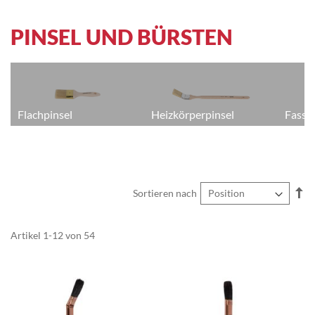
PINSEL UND BÜRSTEN
Flachpinsel
Heizkörperpinsel
Fassa
In
Sortieren nach
ab
Re
Artikel
1
-
12
von
54