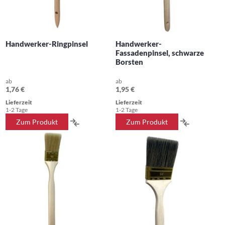
Handwerker-Ringpinsel
Handwerker-
Fassadenpinsel, schwarze
Borsten
ab
ab
1,76 €
1,95 €
Lieferzeit
Lieferzeit
1-2 Tage
1-2 Tage
ZUR
ZUR
Zum Produkt
Zum Produkt
VERGLEICHSLISTE
VERGLEIC
HINZUFÜGEN
HINZUFÜ