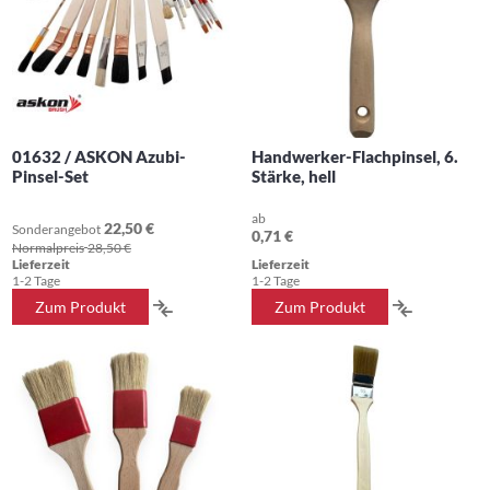
01632 / ASKON Azubi-
Handwerker-Flachpinsel, 6.
Pinsel-Set
Stärke, hell
ab
22,50 €
Sonderangebot
0,71 €
Normalpreis
28,50 €
Lieferzeit
Lieferzeit
1-2 Tage
1-2 Tage
ZUR
ZUR
Zum Produkt
Zum Produkt
VERGLEICHSLISTE
VERGLEIC
HINZUFÜGEN
HINZUFÜ