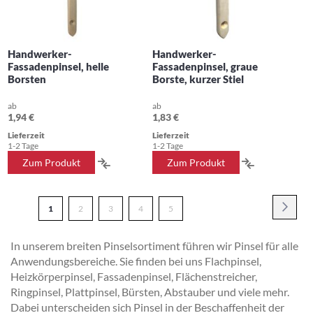
Handwerker-
Handwerker-
Fassadenpinsel, helle
Fassadenpinsel, graue
Borsten
Borste, kurzer Stiel
ab
ab
1,94 €
1,83 €
Lieferzeit
Lieferzeit
1-2 Tage
1-2 Tage
ZUR
ZUR
Zum Produkt
Zum Produkt
VERGLEICHSLISTE
VERGLEICH
Seite
HINZUFÜGEN
HINZUFÜG
Seite
Weite
Sie
Seite
Seite
Seite
Seite
1
2
3
4
5
lesen
In unserem breiten Pinselsortiment führen wir Pinsel für alle
gerade
Anwendungsbereiche. Sie finden bei uns Flachpinsel,
Seite
Heizkörperpinsel, Fassadenpinsel, Flächenstreicher,
Ringpinsel, Plattpinsel, Bürsten, Abstauber und viele mehr.
Dabei unterscheiden sich Pinsel in der Beschaffenheit der