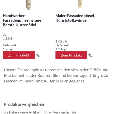
Handwerker-
Maler-Fassadenpinsel,
Fassadenpinsel, graue
Kunststoffzwinge
Borste, kurzer Stiel
ab
1,83 €
13,25 €
Lieferzeit
Lieferzeit
1-2 Tage
1-2 Tage
ZUR
ZUR
Zum Produkt
Zum Produkt
VERGLEICHSLISTE
VERGLEICH
Unsere Fassadenpinsel unterscheiden sich in der Größe und
HINZUFÜGEN
HINZUFÜG
Beschaffenheit der Borsten. Sie sind hervorragend für große
Flächen im Innen- und Außenbereich geeignet.
Produkte vergleichen
Sie haben keine Artikel in Ihrer Vergleichsliste