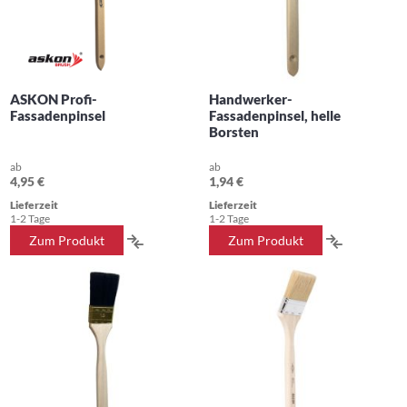
ASKON Profi-
Handwerker-
Fassadenpinsel
Fassadenpinsel, helle
Borsten
ab
ab
4,95 €
1,94 €
Lieferzeit
Lieferzeit
1-2 Tage
1-2 Tage
ZUR
ZUR
Zum Produkt
Zum Produkt
VERGLEICHSLISTE
VERGLEIC
HINZUFÜGEN
HINZUFÜ