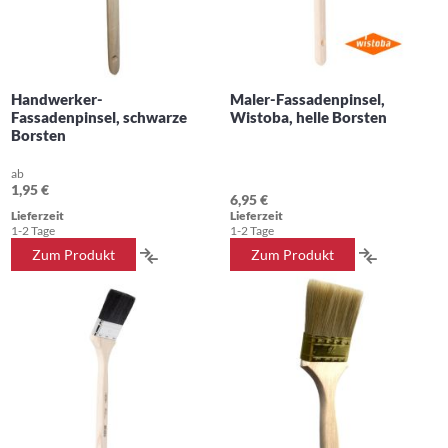
Handwerker-
Maler-Fassadenpinsel,
Fassadenpinsel, schwarze
Wistoba, helle Borsten
Borsten
ab
1,95 €
6,95 €
Lieferzeit
Lieferzeit
1-2 Tage
1-2 Tage
ZUR
ZUR
Zum Produkt
Zum Produkt
VERGLEICHSLISTE
VERGLEIC
HINZUFÜGEN
HINZUFÜ