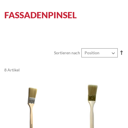
FASSADENPINSEL
In
Sortieren nach
ab
Re
8
Artikel