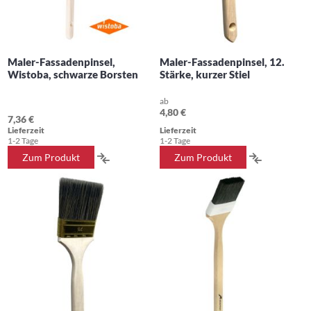
Maler-Fassadenpinsel,
Maler-Fassadenpinsel, 12.
Wistoba, schwarze Borsten
Stärke, kurzer Stiel
ab
4,80 €
7,36 €
Lieferzeit
Lieferzeit
1-2 Tage
1-2 Tage
ZUR
ZUR
Zum Produkt
Zum Produkt
VERGLEICHSLISTE
VERGLEIC
HINZUFÜGEN
HINZUFÜ