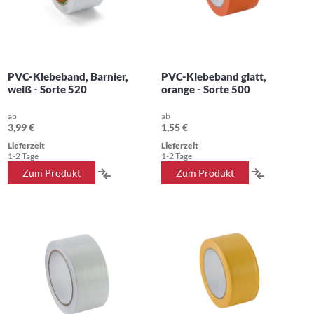
PVC-Klebeband, Barnier,
PVC-Klebeband glatt,
weiß - Sorte 520
orange - Sorte 500
ab
ab
3,99 €
1,55 €
Lieferzeit
Lieferzeit
1-2 Tage
1-2 Tage
ZUR
ZUR
Zum Produkt
Zum Produkt
VERGLEICHSLISTE
VERGLEIC
HINZUFÜGEN
HINZUFÜ