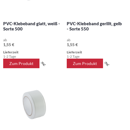
PVC-Klebeband glatt, weiß -
PVC-Klebeband gerillt, gelb
Sorte 500
- Sorte 550
ab
ab
1,55 €
1,55 €
Lieferzeit
Lieferzeit
1-2 Tage
1-2 Tage
ZUR
ZUR
Zum Produkt
Zum Produkt
VERGLEICHSLISTE
VERGLEIC
HINZUFÜGEN
HINZUFÜ