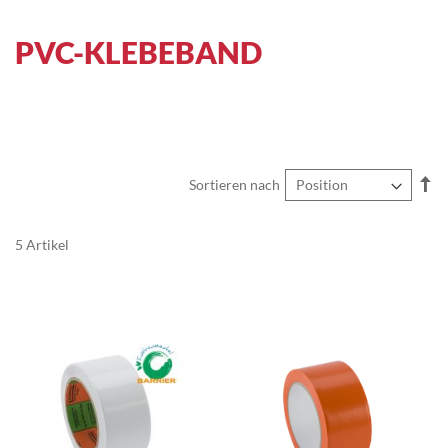
PVC-KLEBEBAND
In
Sortieren nach
ab
Re
5
Artikel