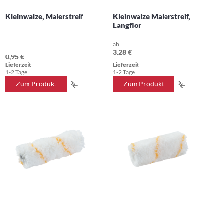
Kleinwalze, Malerstreif
Kleinwalze Malerstreif,
Langflor
ab
3,28 €
0,95 €
Lieferzeit
Lieferzeit
1-2 Tage
1-2 Tage
ZUR
ZUR
Zum Produkt
Zum Produkt
VERGLEICHSLISTE
VERGLEIC
HINZUFÜGEN
HINZUFÜ