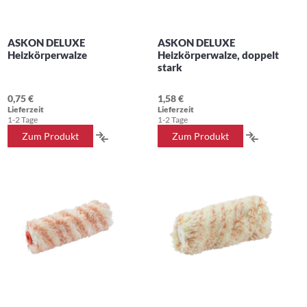
ASKON DELUXE
ASKON DELUXE
Heizkörperwalze
Heizkörperwalze, doppelt
stark
0,75 €
1,58 €
Lieferzeit
Lieferzeit
1-2 Tage
1-2 Tage
ZUR
ZUR
Zum Produkt
Zum Produkt
VERGLEICHSLISTE
VERGLEIC
HINZUFÜGEN
HINZUFÜ