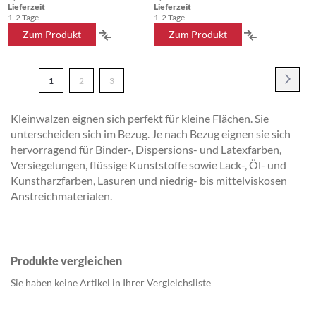
Lieferzeit
Lieferzeit
1-2 Tage
1-2 Tage
ZUR
ZUR
Zum Produkt
Zum Produkt
VERGLEICHSLISTE
VERGLEICH
Seite
HINZUFÜGEN
HINZUFÜG
Seite
Weite
Sie
Seite
Seite
1
2
3
lesen
Kleinwalzen eignen sich perfekt für kleine Flächen. Sie
gerade
unterscheiden sich im Bezug. Je nach Bezug eignen sie sich
Seite
hervorragend für Binder-, Dispersions- und Latexfarben,
Versiegelungen, flüssige Kunststoffe sowie Lack-, Öl- und
Kunstharzfarben, Lasuren und niedrig- bis mittelviskosen
Anstreichmaterialen.
Produkte vergleichen
Sie haben keine Artikel in Ihrer Vergleichsliste