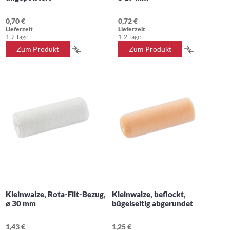
0,70 €
0,72 €
Lieferzeit
Lieferzeit
1-2 Tage
1-2 Tage
ZUR
ZUR
Zum Produkt
Zum Produkt
VERGLEICHSLISTE
VERGLEIC
HINZUFÜGEN
HINZUFÜ
Kleinwalze, Rota-Filt-Bezug,
Kleinwalze, beflockt,
ø 30 mm
bügelseitig abgerundet
1,43 €
1,25 €