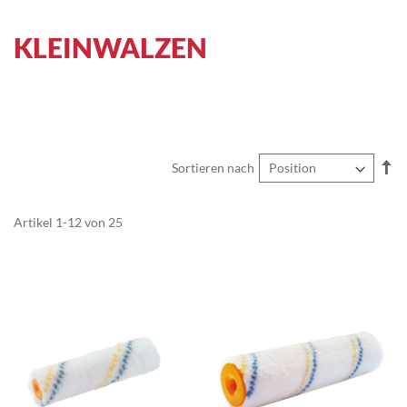
KLEINWALZEN
In
Sortieren nach
ab
Re
Artikel
1
-
12
von
25