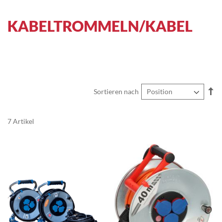
KABELTROMMELN/KABEL
In
Sortieren nach
ab
Re
7
Artikel