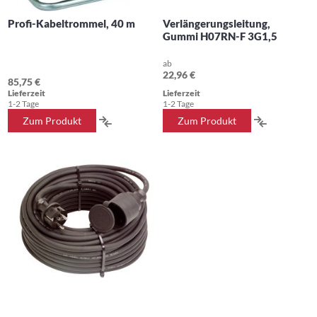
Profi-Kabeltrommel, 40 m
Verlängerungsleitung,
Gummi H07RN-F 3G1,5
ab
22,96 €
85,75 €
Lieferzeit
Lieferzeit
1-2 Tage
1-2 Tage
ZUR
ZUR
Zum Produkt
Zum Produkt
VERGLEICHSLISTE
VERGLEIC
HINZUFÜGEN
HINZUFÜ