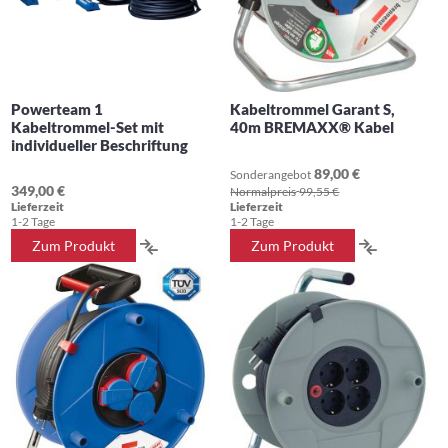
Powerteam 1
Kabeltrommel Garant S,
Kabeltrommel-Set mit
40m BREMAXX® Kabel
individueller Beschriftung
89,00 €
Sonderangebot
349,00 €
Normalpreis
99,55 €
Lieferzeit
Lieferzeit
1-2 Tage
1-2 Tage
ZUR
ZUR
Zum Produkt
Zum Produkt
VERGLEICHSLISTE
VERGLEIC
HINZUFÜGEN
HINZUFÜ