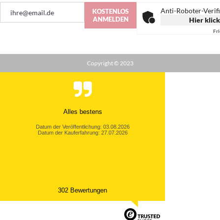
Anmeldung
Anti-Roboter-Verif
KOSTENLOS
zum
ANMELDEN
Hier klic
Newsletter:
Fr
Copyright © 2023
Alles bestens
Datum der Veröffentlichung: 03.08.2026
Datum der Kauferfahrung: 27.07.2026
302 Bewertungen