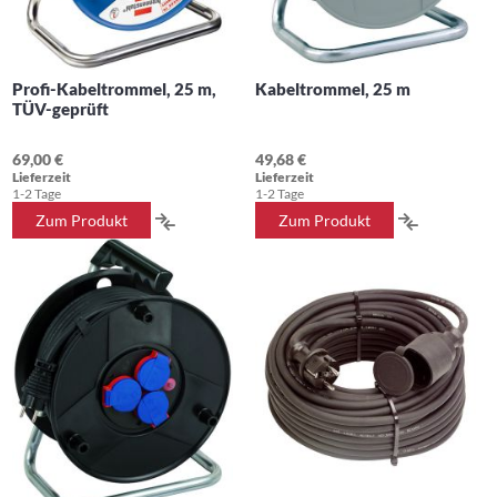
Profi-Kabeltrommel, 25 m,
Kabeltrommel, 25 m
TÜV-geprüft
69,00 €
49,68 €
Lieferzeit
Lieferzeit
1-2 Tage
1-2 Tage
ZUR
ZUR
Zum Produkt
Zum Produkt
VERGLEICHSLISTE
VERGLEIC
HINZUFÜGEN
HINZUFÜ