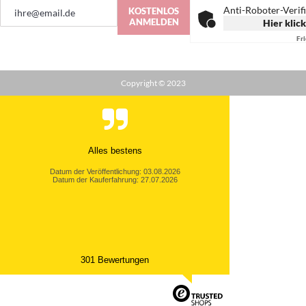
Anmeldung
Anti-Roboter-Verif
KOSTENLOS
zum
ANMELDEN
Hier klic
Newsletter:
Fr
Copyright © 2023
Alles bestens
Datum der Veröffentlichung: 03.08.2026
Datum der Kauferfahrung: 27.07.2026
301 Bewertungen