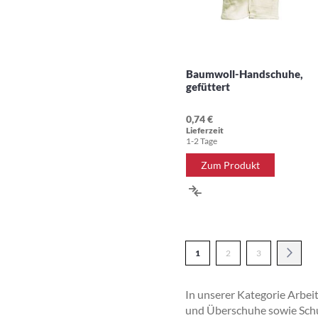
Baumwoll-Handschuhe,
gefüttert
0,74 €
Lieferzeit
1-2 Tage
Zum Produkt
ZUR
VERGLEICHSLISTE
HINZUFÜGEN
Seite
Sie lesen gerade Seite
Seite
Seite
Seite
Weite
1
2
3
In unserer Kategorie Arbe
und Überschuhe sowie Schutz