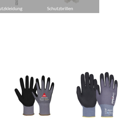
utzkleidung
Schutzbrillen