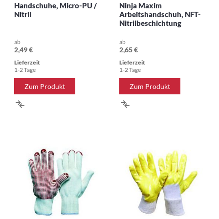
Handschuhe, Micro-PU /
Ninja Maxim
Nitril
Arbeitshandschuh, NFT-
Nitrilbeschichtung
ab
ab
2,49 €
2,65 €
Lieferzeit
Lieferzeit
1-2 Tage
1-2 Tage
Zum Produkt
Zum Produkt
ZUR
ZUR
VERGLEICHSLISTE
VERGLEICHSLISTE
HINZUFÜGEN
HINZUFÜGEN