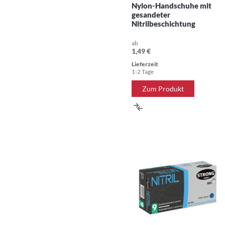
Nylon-Handschuhe mit
gesandeter
Nitrilbeschichtung
ab
1,49 €
Lieferzeit
1-2 Tage
Zum Produkt
ZUR
VERGLEICHSLISTE
HINZUFÜGEN