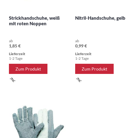
Strickhandschuhe, weiß
Nitril-Handschuhe, gelb
mit roten Noppen
ab
ab
1,85 €
0,99 €
Lieferzeit
Lieferzeit
1-2 Tage
1-2 Tage
Zum Produkt
Zum Produkt
ZUR
ZUR
VERGLEICHSLISTE
VERGLEICHSLISTE
HINZUFÜGEN
HINZUFÜGEN