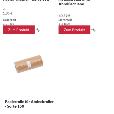
Abreißschiene
ab
1,35 €
40,39 €
Lieferzeit
Lieferzeit
1-2 Tage
1-2 Tage
ZUR
ZUR
Zum Produkt
Zum Produkt
VERGLEICHSLISTE
VERGLEIC
HINZUFÜGEN
HINZUFÜ
Papierrolle für Abdeckroller
- Sorte 150