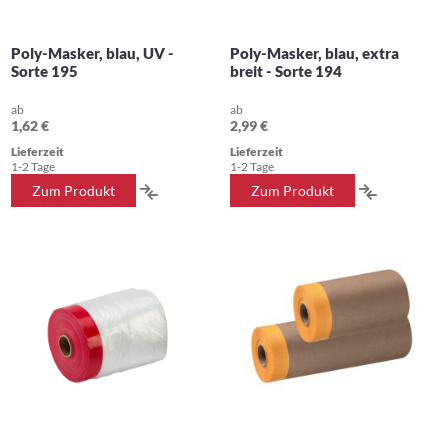
Poly-Masker, blau, UV -
Poly-Masker, blau, extra
Sorte 195
breit - Sorte 194
ab
ab
1,62 €
2,99 €
Lieferzeit
Lieferzeit
1-2 Tage
1-2 Tage
ZUR
ZUR
Zum Produkt
Zum Produkt
VERGLEICHSLISTE
VERGLEIC
HINZUFÜGEN
HINZUFÜ