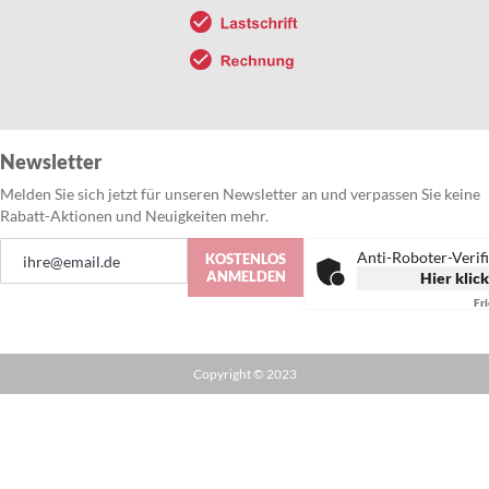
Newsletter
Melden Sie sich jetzt für unseren Newsletter an und verpassen Sie keine
Rabatt-Aktionen und Neuigkeiten mehr.
Anmeldung
Anti-Roboter-Verif
KOSTENLOS
zum
ANMELDEN
Hier klic
Newsletter:
Fr
Copyright © 2023