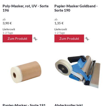
Poly-Masker, rot, UV - Sorte
Papier-Masker Goldband -
196
Sorte 190
ab
ab
3,90 €
1,35 €
Lieferzeit
Lieferzeit
1-2 Tage
1-2 Tage
ZUR
ZUR
Zum Produkt
Zum Produkt
VERGLEICHSLISTE
VERGLEIC
HINZUFÜGEN
HINZUFÜ
Papier-Masker - Sorte 191
Abdeckroller inkl.