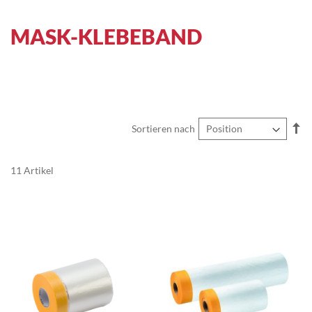
MASK-KLEBEBAND
In
Sortieren nach
ab
Re
11
Artikel