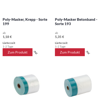
Poly-Masker, Krepp - Sorte
Poly-Masker Betonband -
199
Sorte 193
ab
ab
1,18 €
5,35 €
Lieferzeit
Lieferzeit
1-2 Tage
1-2 Tage
ZUR
ZUR
Zum Produkt
Zum Produkt
VERGLEICHSLISTE
VERGLEIC
HINZUFÜGEN
HINZUFÜ