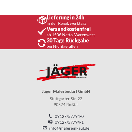
Lieferung in 24h
in der Regel, werktags
Versandkostenfrei
ab 150€ Netto-Warenwert
30 Tage Rückgabe
bei Nichtgefallen
Jäger Malerbedarf GmbH
Stuttgarter Str. 22
90574 Roßtal
09127/57794-0
09127/57794-1
info@malereinkauf.de