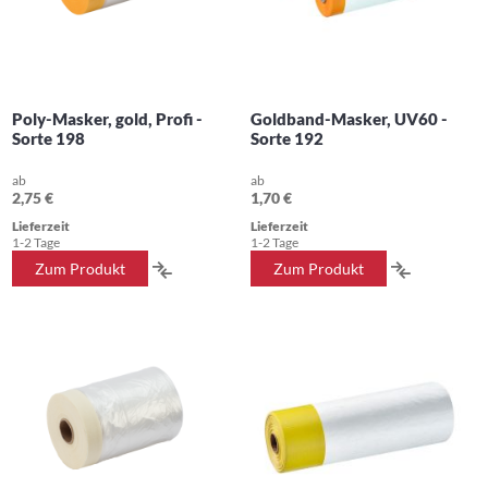
Poly-Masker, gold, Profi -
Goldband-Masker, UV60 -
Sorte 198
Sorte 192
ab
ab
2,75 €
1,70 €
Lieferzeit
Lieferzeit
1-2 Tage
1-2 Tage
ZUR
ZUR
Zum Produkt
Zum Produkt
VERGLEICHSLISTE
VERGLEIC
HINZUFÜGEN
HINZUFÜ