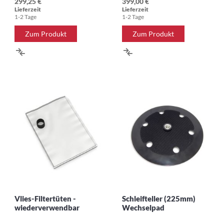
299,25 €
399,00 €
Lieferzeit
Lieferzeit
1-2 Tage
1-2 Tage
Zum Produkt
Zum Produkt
ZUR
ZUR
VERGLEICHSLISTE
VERGLEICHSLISTE
HINZUFÜGEN
HINZUFÜGEN
Vlies-Filtertüten -
Schleifteller (225mm)
wiederverwendbar
Wechselpad