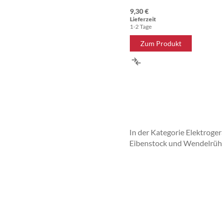
9,30 €
Lieferzeit
1-2 Tage
Zum Produkt
ZUR
VERGLEICHSLISTE
HINZUFÜGEN
In der Kategorie Elektroge
Eibenstock und Wendelrühr