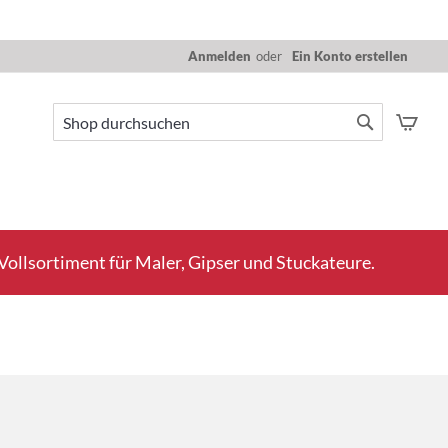
Anmelden
Ein Konto erstellen
Mein
Suche
Suche
ollsortiment für Maler, Gipser und Stuckateure.