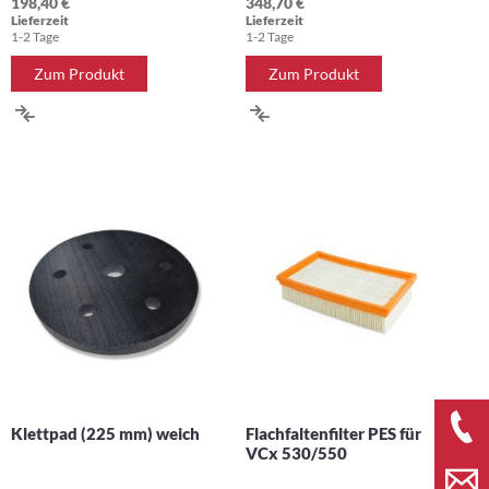
198,40 €
348,70 €
Lieferzeit
Lieferzeit
1-2 Tage
1-2 Tage
Zum Produkt
Zum Produkt
ZUR
ZUR
VERGLEICHSLISTE
VERGLEICHSLISTE
HINZUFÜGEN
HINZUFÜGEN
Klettpad (225 mm) weich
Flachfaltenfilter PES für
VCx 530/550