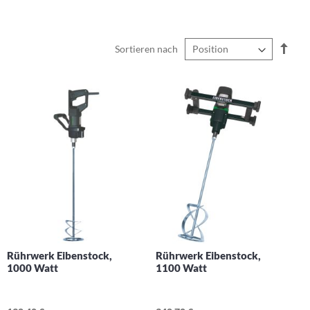
In
Sortieren nach
abst
Reih
Rührwerk Eibenstock,
Rührwerk Eibenstock,
1000 Watt
1100 Watt