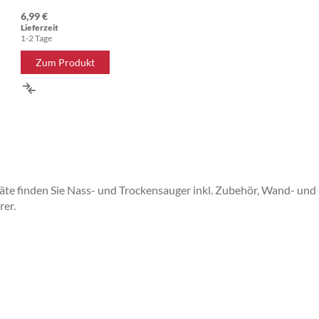
6,99 €
Lieferzeit
1-2 Tage
Zum Produkt
ZUR
VERGLEICHSLISTE
HINZUFÜGEN
räte finden Sie Nass- und Trockensauger inkl. Zubehör, Wand- un
er.