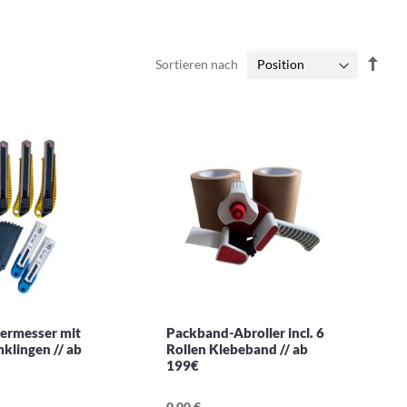
In
Sortieren nach
abst
Reih
termesser mit
Packband-Abroller incl. 6
klingen // ab
Rollen Klebeband // ab
199€
0,00 €