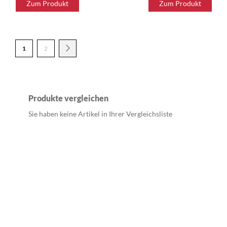
Zum Produkt
Zum Produkt
Seite
Sie lesen gerade Seite
Seite
Seite
Weiter
1
2
Produkte vergleichen
Sie haben keine Artikel in Ihrer Vergleichsliste