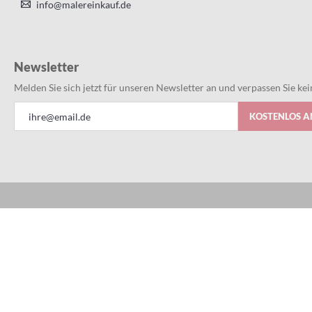
info@malereinkauf.de
Newsletter
Melden Sie sich jetzt für unseren Newsletter an und verpassen Sie k
Anmeldung
KOSTENLOS 
zum
Newsletter:
Alles bestens
Datum der Veröffentlichung: 03.08.2026
Datum der Kauferfahrung: 27.07.2026