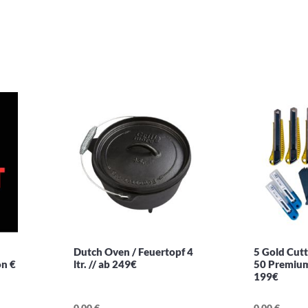
Dutch Oven / Feuertopf 4
5 Gold Cut
on €
ltr. // ab 249€
50 Premium
199€
0,00 €
0,00 €