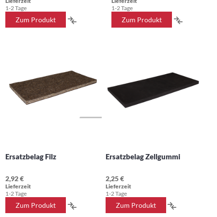
Lieferzeit
Lieferzeit
1-2 Tage
1-2 Tage
ZUR
ZUR
Zum Produkt
Zum Produkt
VERGLEICHSLISTE
VERGLEIC
HINZUFÜGEN
HINZUFÜ
Ersatzbelag Filz
Ersatzbelag Zellgummi
2,92 €
2,25 €
Lieferzeit
Lieferzeit
1-2 Tage
1-2 Tage
ZUR
ZUR
Zum Produkt
Zum Produkt