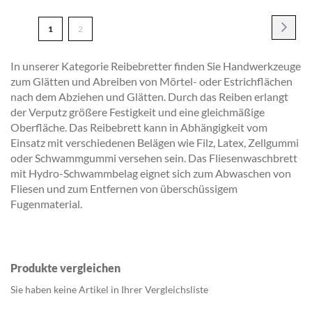
VERGLEICHSLISTE
VERGLEICH
Seite
HINZUFÜGEN
HINZUFÜG
Seite
Weite
Sie
Seite
1
2
lesen
In unserer Kategorie Reibebretter finden Sie Handwerkzeuge
gerade
zum Glätten und Abreiben von Mörtel- oder Estrichflächen
Seite
nach dem Abziehen und Glätten. Durch das Reiben erlangt
der Verputz größere Festigkeit und eine gleichmäßige
Oberfläche. Das Reibebrett kann in Abhängigkeit vom
Einsatz mit verschiedenen Belägen wie Filz, Latex, Zellgummi
oder Schwammgummi versehen sein. Das Fliesenwaschbrett
mit Hydro-Schwammbelag eignet sich zum Abwaschen von
Fliesen und zum Entfernen von überschüssigem
Fugenmaterial.
Produkte vergleichen
Sie haben keine Artikel in Ihrer Vergleichsliste