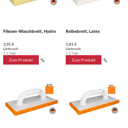
Fliesen-Waschbrett, Hydro
Reibebrett, Latex
3,95 €
5,81 €
Lieferzeit
Lieferzeit
1-2 Tage
1-2 Tage
ZUR
ZUR
Zum Produkt
Zum Produkt
VERGLEICHSLISTE
VERGLEIC
HINZUFÜGEN
HINZUFÜ