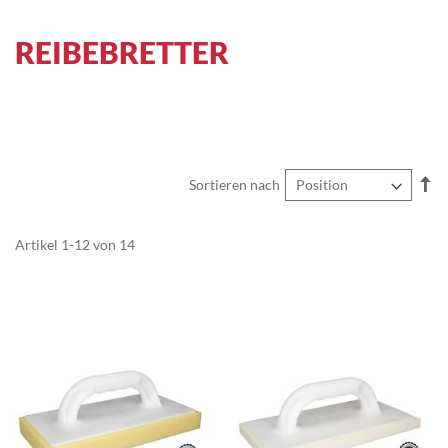
REIBEBRETTER
In
Sortieren nach
ab
Re
Artikel
1
-
12
von
14