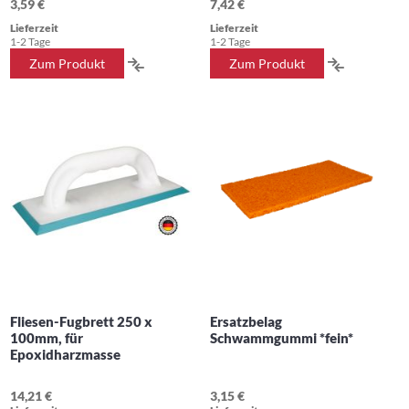
3,59 €
7,42 €
Lieferzeit
Lieferzeit
1-2 Tage
1-2 Tage
ZUR
ZUR
Zum Produkt
Zum Produkt
VERGLEICHSLISTE
VERGLEIC
HINZUFÜGEN
HINZUFÜ
Fliesen-Fugbrett 250 x
Ersatzbelag
100mm, für
Schwammgummi *fein*
Epoxidharzmasse
14,21 €
3,15 €