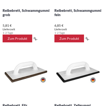
Reibebrett, Schwammgummi
Reibebrett, Schwammgummi
grob
fein
5,81 €
6,85 €
Lieferzeit
Lieferzeit
1-2 Tage
1-2 Tage
ZUR
ZUR
Zum Produkt
Zum Produkt
VERGLEICHSLISTE
VERGLEIC
HINZUFÜGEN
HINZUFÜ
Reibebrett, Filz
Reibebrett, Zellgummi