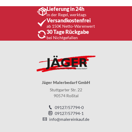
Lieferung in 24h
in der Regel, werktags
Versandkostenfrei
ab 150€ Netto-Warenwert
30 Tage Rückgabe
bei Nichtgefallen
Jäger Malerbedarf GmbH
Stuttgarter Str. 22
90574 Roßtal
09127/57794-0
09127/57794-1
info@malereinkauf.de