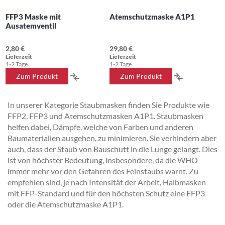
FFP3 Maske mit
Atemschutzmaske A1P1
Ausatemventil
2,80 €
29,80 €
Lieferzeit
Lieferzeit
1-2 Tage
1-2 Tage
ZUR
ZUR
Zum Produkt
Zum Produkt
VERGLEICHSLISTE
VERGLEICH
In unserer Kategorie Staubmasken finden Sie Produkte wie
HINZUFÜGEN
HINZUFÜG
FFP2, FFP3 und Atemschutzmasken A1P1. Staubmasken
helfen dabei, Dämpfe, welche von Farben und anderen
Baumaterialien ausgehen, zu minimieren. Sie verhindern aber
auch, dass der Staub von Bauschutt in die Lunge gelangt. Dies
ist von höchster Bedeutung, insbesondere, da die WHO
immer mehr vor den Gefahren des Feinstaubs warnt. Zu
empfehlen sind, je nach Intensität der Arbeit, Halbmasken
mit FFP-Standard und für den höchsten Schutz eine FFP3
oder die Atemschutzmaske A1P1.