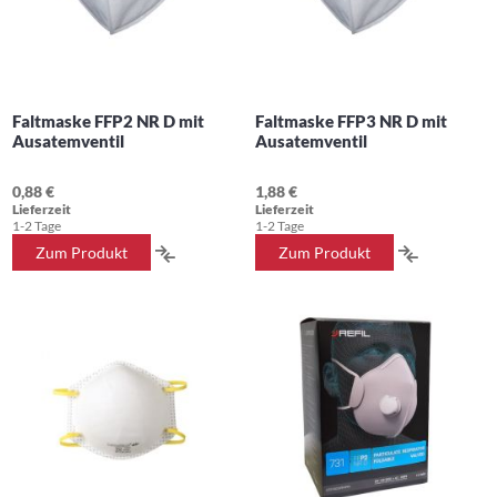
Faltmaske FFP2 NR D mit
Faltmaske FFP3 NR D mit
Ausatemventil
Ausatemventil
0,88 €
1,88 €
Lieferzeit
Lieferzeit
1-2 Tage
1-2 Tage
ZUR
ZUR
Zum Produkt
Zum Produkt
VERGLEICHSLISTE
VERGLEIC
HINZUFÜGEN
HINZUFÜ