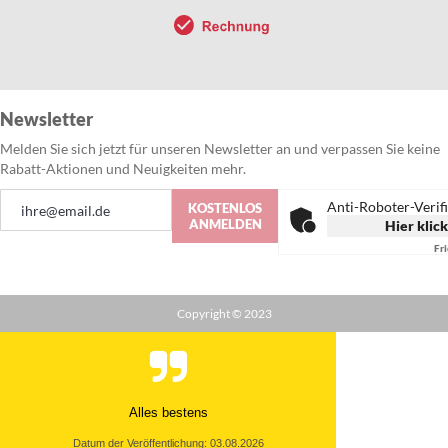
Newsletter
Melden Sie sich jetzt für unseren Newsletter an und verpassen Sie keine
Rabatt-Aktionen und Neuigkeiten mehr.
Anmeldung
Anti-Roboter-Verif
KOSTENLOS
zum
ANMELDEN
Hier klic
Newsletter:
Fr
Copyright © 2023
Alles bestens
Datum der Veröffentlichung: 03.08.2026