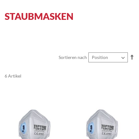
STAUBMASKEN
In
Sortieren nach
ab
Re
6
Artikel