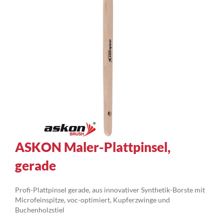
Zum
ASKON Maler-Plattpinsel,
Anfang
gerade
der
Bildergalerie
springen
Profi-Plattpinsel gerade, aus innovativer Synthetik-Borste mit
Microfeinspitze, voc-optimiert, Kupferzwinge und
Buchenholzstiel