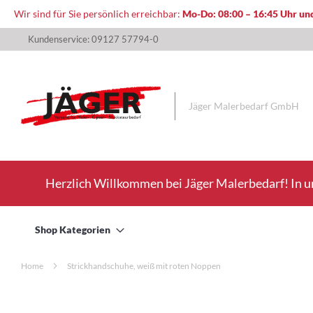
Wir sind für Sie persönlich erreichbar:
Mo-Do: 08:00 – 16:45 Uhr und
Direkt
Kundenservice: 09127 57794-0
zum
Inhalt
Jäger Malerbedarf GmbH
Herzlich Willkommen bei Jäger Malerbedarf! In u
Shop Kategorien
Home
Strickhandschuhe, weiß mit roten Noppen
Zum
Ende