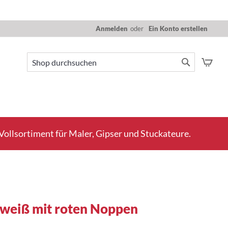
Anmelden
Ein Konto erstellen
Mein
Suche
Suche
ollsortiment für Maler, Gipser und Stuckateure.
 weiß mit roten Noppen