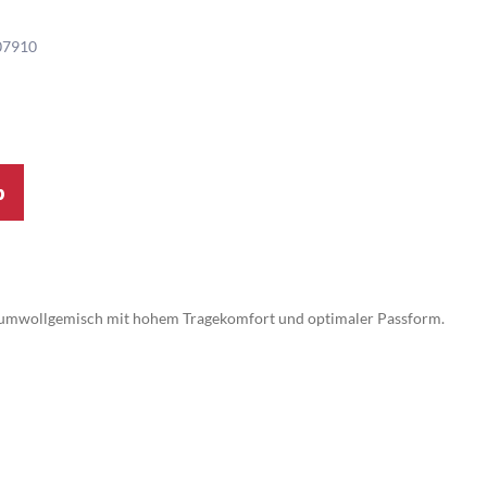
07910
b
umwollgemisch mit hohem Tragekomfort und optimaler Passform.