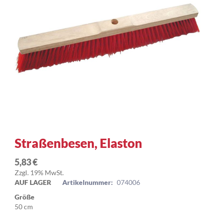
Zum
Straßenbesen, Elaston
Anfang
der
5,83 €
Bildergalerie
Zzgl. 19% MwSt.
springen
AUF LAGER
Artikelnummer:
074006
Größe
50 cm