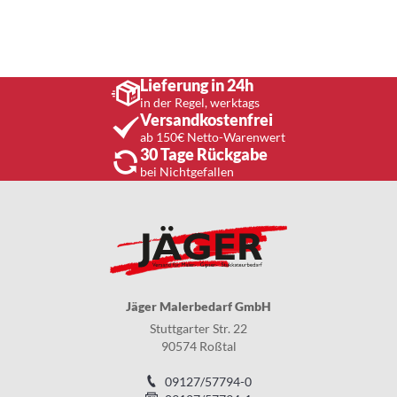
Lieferung in 24h
in der Regel, werktags
Versandkostenfrei
ab 150€ Netto-Warenwert
30 Tage Rückgabe
bei Nichtgefallen
Jäger Malerbedarf GmbH
Stuttgarter Str. 22
90574 Roßtal
09127/57794-0