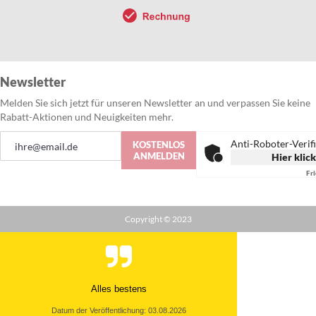
Newsletter
Melden Sie sich jetzt für unseren Newsletter an und verpassen Sie keine
Rabatt-Aktionen und Neuigkeiten mehr.
Anmeldung
Anti-Roboter-Verif
KOSTENLOS
zum
ANMELDEN
Hier klic
Newsletter:
Fr
Copyright © 2023
Alles bestens
Datum der Veröffentlichung: 03.08.2026