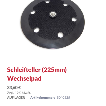
Zum
Schleifteller (225mm)
Anfang
Wechselpad
der
Bildergalerie
springen
33,60 €
Zzgl. 19% MwSt.
AUF LAGER
Artikelnummer:
8040525