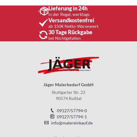
Lieferung in 24h
in der Regel, werktags
Versandkostenfrei
ab 150€ Netto-Warenwert
30 Tage Rückgabe
bei Nichtgefallen
Jäger Malerbedarf GmbH
Stuttgarter Str. 22
90574 Roßtal
09127/57794-0
09127/57794-1
info@malereinkauf.de