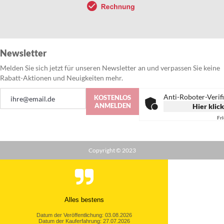
Newsletter
Melden Sie sich jetzt für unseren Newsletter an und verpassen Sie keine
Rabatt-Aktionen und Neuigkeiten mehr.
Anmeldung
Anti-Roboter-Verif
KOSTENLOS
zum
ANMELDEN
Hier klic
Newsletter:
Fr
Copyright © 2023
Alles bestens
Datum der Veröffentlichung: 03.08.2026
Datum der Kauferfahrung: 27.07.2026