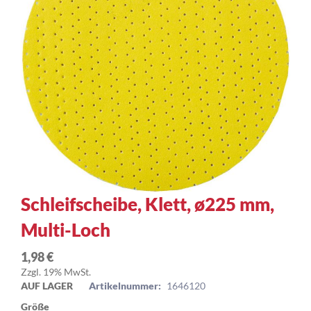
Zum
Schleifscheibe, Klett, ø225 mm,
Anfang
Multi-Loch
der
Bildergalerie
springen
1,98 €
Zzgl. 19% MwSt.
AUF LAGER
Artikelnummer:
1646120
Größe