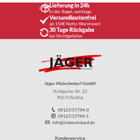
Lieferung in 24h
in der Regel, werktags
Versandkostenfrei
ab 150€ Netto-Warenwert
30 Tage Rückgabe
bei Nichtgefallen
Jäger Malerbedarf GmbH
Stuttgarter Str. 22
90574 Roßtal
09127/57794-0
09127/57794-1
info@malereinkauf.de
Kundenservice