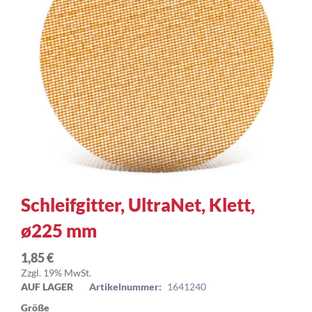
Zum
Schleifgitter, UltraNet, Klett,
Anfang
ø225 mm
der
Bildergalerie
springen
1,85 €
Zzgl. 19% MwSt.
AUF LAGER
Artikelnummer:
1641240
Größe