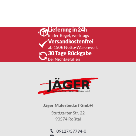
Lieferung in 24h
in der Regel, werktags
Versandkostenfrei
ab 150€ Netto-Warenwert
30 Tage Rückgabe
bei Nichtgefallen
Jäger Malerbedarf GmbH
Stuttgarter Str. 22
90574 Roßtal
09127/57794-0