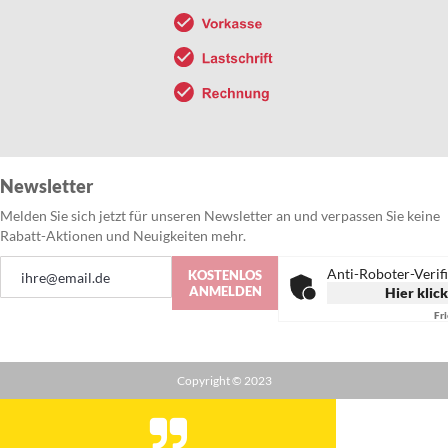
Newsletter
Melden Sie sich jetzt für unseren Newsletter an und verpassen Sie keine
Rabatt-Aktionen und Neuigkeiten mehr.
Anmeldung
Anti-Roboter-Verif
KOSTENLOS
zum
ANMELDEN
Hier klic
Newsletter:
Fr
Copyright © 2023