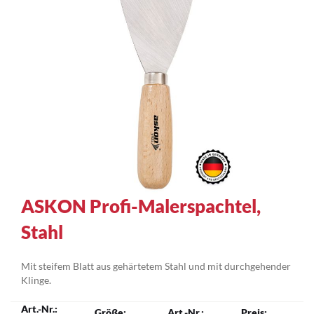
Zum
ASKON Profi-Malerspachtel,
Anfang
Stahl
der
Bildergalerie
springen
Mit steifem Blatt aus gehärtetem Stahl und mit durchgehender
Klinge.
Gruppiert