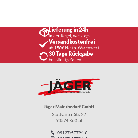
Lieferung in 24h
in der Regel, werktags
Versandkostenfrei
ab 150€ Netto-Warenwert
30 Tage Rückgabe
bei Nichtgefallen
Jäger Malerbedarf GmbH
Stuttgarter Str. 22
90574 Roßtal
09127/57794-0