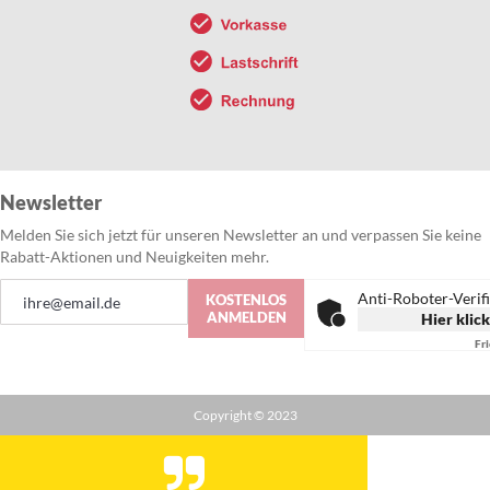
Newsletter
Melden Sie sich jetzt für unseren Newsletter an und verpassen Sie keine
Rabatt-Aktionen und Neuigkeiten mehr.
Anmeldung
Anti-Roboter-Verif
KOSTENLOS
zum
ANMELDEN
Hier klic
Newsletter:
Fr
Copyright © 2023