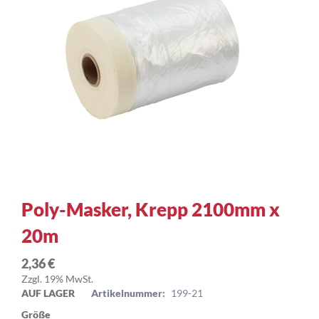
Zum
Poly-Masker, Krepp 2100mm x
Anfang
20m
der
Bildergalerie
springen
2,36 €
Zzgl. 19% MwSt.
AUF LAGER
Artikelnummer:
199-21
Größe