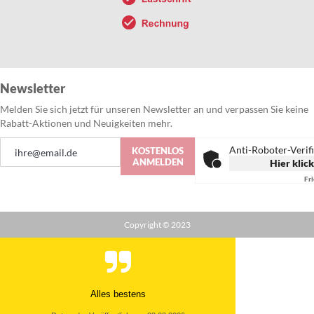
Newsletter
Melden Sie sich jetzt für unseren Newsletter an und verpassen Sie keine
Rabatt-Aktionen und Neuigkeiten mehr.
Anmeldung
Anti-Roboter-Verif
KOSTENLOS
zum
ANMELDEN
Hier klic
Newsletter:
Fr
Copyright © 2023
Alles bestens