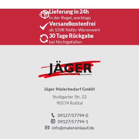
Lieferung in 24h
in der Regel, werktags
Versandkostenfrei
ab 150€ Netto-Warenwert
30 Tage Rückgabe
bei Nichtgefallen
Jäger Malerbedarf GmbH
Stuttgarter Str. 22
90574 Roßtal
09127/57794-0
09127/57794-1
info@malereinkauf.de