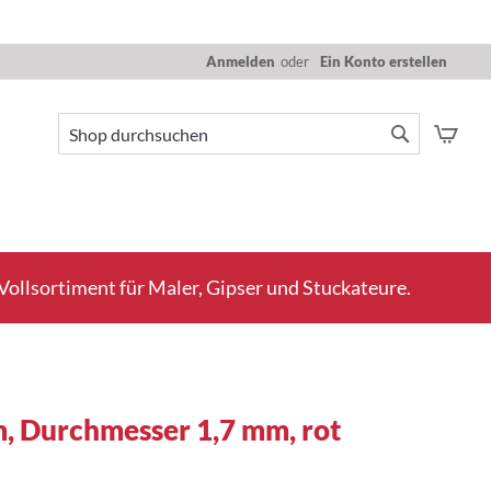
Anmelden
Ein Konto erstellen
Mein
Suche
Suche
ollsortiment für Maler, Gipser und Stuckateure.
, Durchmesser 1,7 mm, rot