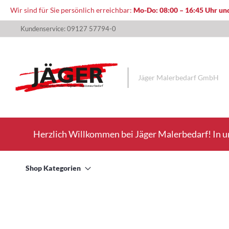
Wir sind für Sie persönlich erreichbar:
Mo-Do: 08:00 – 16:45 Uhr und
Direkt
Kundenservice: 09127 57794-0
zum
Inhalt
Jäger Malerbedarf GmbH
Herzlich Willkommen bei Jäger Malerbedarf! In u
Shop Kategorien
Zum
Ende
der