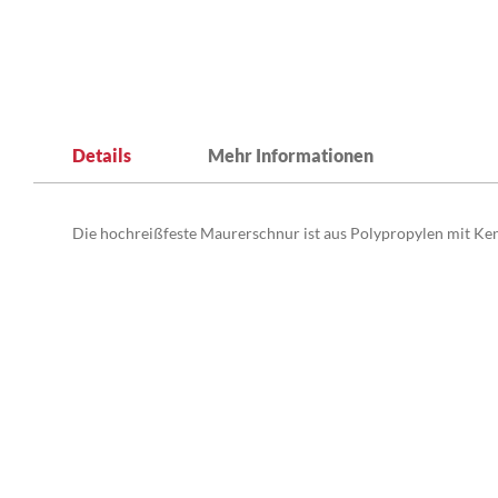
Zum
Anfang
Details
Mehr Informationen
der
Bildergalerie
springen
Die hochreißfeste Maurerschnur ist aus Polypropylen mit Kenn