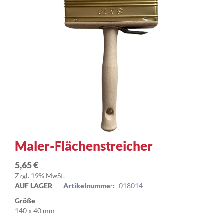
Zum
Maler-Flächenstreicher
Anfang
der
5,65 €
Bildergalerie
Zzgl. 19% MwSt.
springen
AUF LAGER
Artikelnummer:
018014
Größe
140 x 40 mm