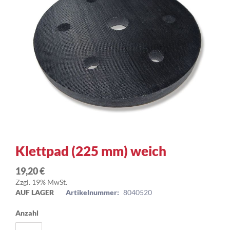
Zum
Klettpad (225 mm) weich
Anfang
der
19,20 €
Bildergalerie
Zzgl. 19% MwSt.
springen
AUF LAGER
Artikelnummer:
8040520
Anzahl