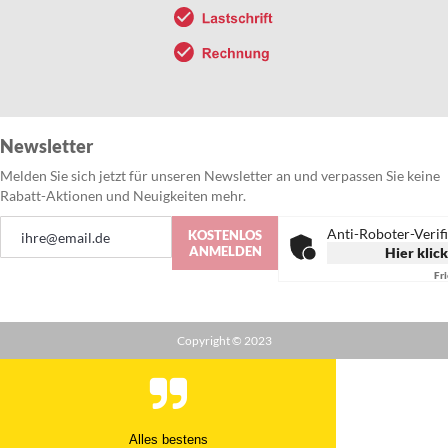
Newsletter
Melden Sie sich jetzt für unseren Newsletter an und verpassen Sie keine
Rabatt-Aktionen und Neuigkeiten mehr.
Anmeldung
Anti-Roboter-Verif
KOSTENLOS
zum
ANMELDEN
Hier klic
Newsletter:
Fr
Copyright © 2023
Alles bestens