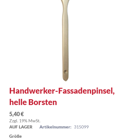
Zum
Handwerker-Fassadenpinsel,
Anfang
helle Borsten
der
Bildergalerie
springen
5,40 €
Zzgl. 19% MwSt.
AUF LAGER
Artikelnummer:
315099
Größe