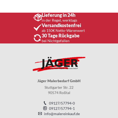
Lieferung in 24h
in der Regel, werktags
Versandkostenfrei
ab 150€ Netto-Warenwert
30 Tage Rückgabe
bei Nichtgefallen
Jäger Malerbedarf GmbH
Stuttgarter Str. 22
90574 Roßtal
09127/57794-0
09127/57794-1
info@malereinkauf.de