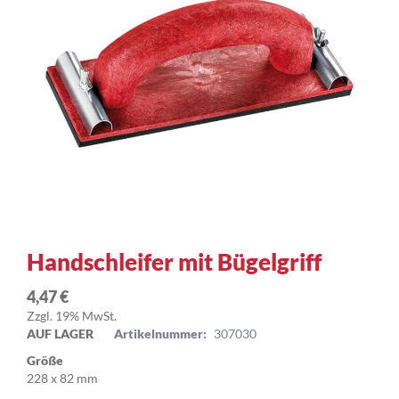
Zum
Handschleifer mit Bügelgriff
Anfang
der
4,47 €
Bildergalerie
Zzgl. 19% MwSt.
springen
AUF LAGER
Artikelnummer:
307030
Größe
228 x 82 mm