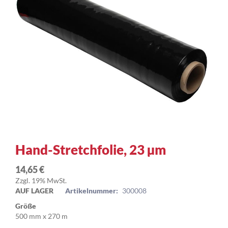
Zum
Hand-Stretchfolie, 23 µm
Anfang
der
14,65 €
Bildergalerie
Zzgl. 19% MwSt.
springen
AUF LAGER
Artikelnummer:
300008
Größe
500 mm x 270 m