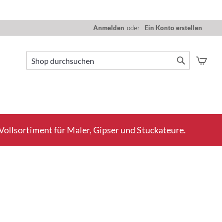
Anmelden
Ein Konto erstellen
Mein
Suche
Suche
ollsortiment für Maler, Gipser und Stuckateure.