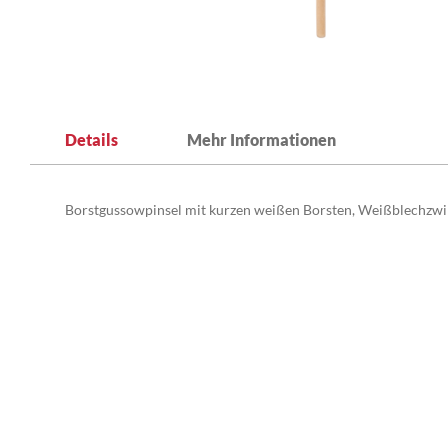
Zum
Anfang
Details
Mehr Informationen
der
Bildergalerie
springen
Borstgussowpinsel mit kurzen weißen Borsten, Weißblechzwin