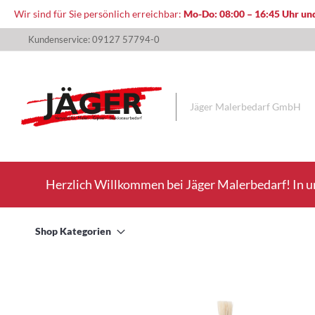
Wir sind für Sie persönlich erreichbar:
Mo-Do: 08:00 – 16:45 Uhr und
Direkt
Kundenservice: 09127 57794-0
zum
Inhalt
Jäger Malerbedarf GmbH
Herzlich Willkommen bei Jäger Malerbedarf! In u
Shop Kategorien
Zum
Ende
der