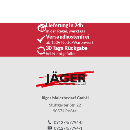
Lieferung in 24h
in der Regel, werktags
Versandkostenfrei
ab 150€ Netto-Warenwert
30 Tage Rückgabe
bei Nichtgefallen
Jäger Malerbedarf GmbH
Stuttgarter Str. 22
90574 Roßtal
09127/57794-0
09127/57794-1