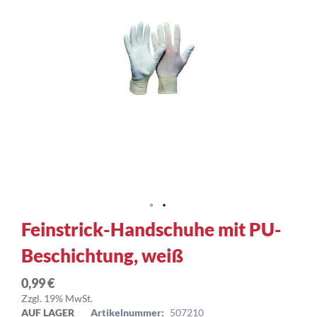
Zum
Feinstrick-Handschuhe mit PU-
Anfang
Beschichtung, weiß
der
Bildergalerie
springen
0,99 €
Zzgl. 19% MwSt.
AUF LAGER
Artikelnummer:
507210