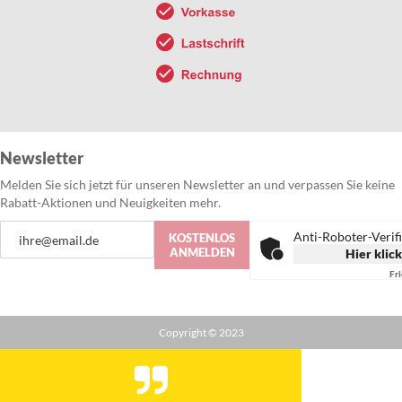
Newsletter
Melden Sie sich jetzt für unseren Newsletter an und verpassen Sie keine
Rabatt-Aktionen und Neuigkeiten mehr.
Anmeldung
Anti-Roboter-Verif
KOSTENLOS
zum
ANMELDEN
Hier klic
Newsletter:
Fr
Copyright © 2023