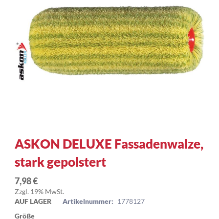
Zum
ASKON DELUXE Fassadenwalze,
Anfang
stark gepolstert
der
Bildergalerie
springen
7,98 €
Zzgl. 19% MwSt.
AUF LAGER
Artikelnummer:
1778127
Größe