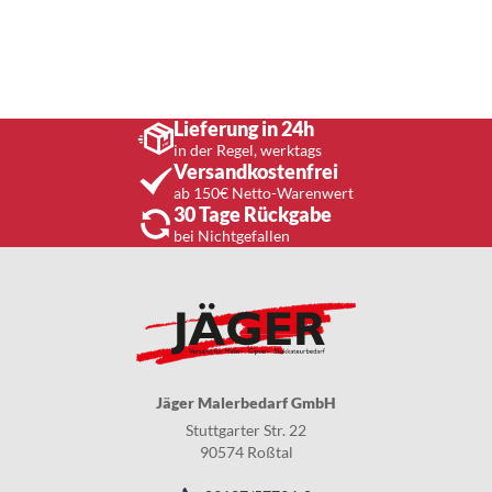
Lieferung in 24h
in der Regel, werktags
Versandkostenfrei
ab 150€ Netto-Warenwert
30 Tage Rückgabe
bei Nichtgefallen
Jäger Malerbedarf GmbH
Stuttgarter Str. 22
90574 Roßtal