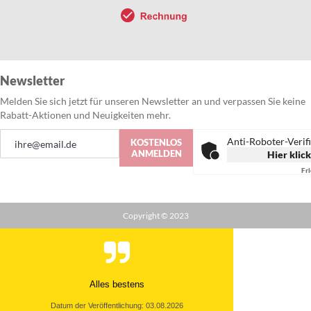
Newsletter
Melden Sie sich jetzt für unseren Newsletter an und verpassen Sie keine
Rabatt-Aktionen und Neuigkeiten mehr.
Anmeldung
Anti-Roboter-Verif
KOSTENLOS
zum
ANMELDEN
Hier klic
Newsletter:
Fr
Copyright © 2023
Alles bestens
Datum der Veröffentlichung: 03.08.2026