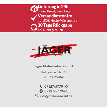
Lieferung in 24h
in der Regel, werktags
Versandkostenfrei
ab 150€ Netto-Warenwert
30 Tage Rückgabe
bei Nichtgefallen
Jäger Malerbedarf GmbH
Stuttgarter Str. 22
90574 Roßtal
09127/57794-0
09127/57794-1
info@malereinkauf.de