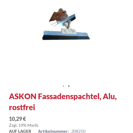
Zum
ASKON Fassadenspachtel, Alu,
Anfang
rostfrei
der
Bildergalerie
springen
10,29 €
Zzgl. 19% MwSt.
AUF LAGER
Artikelnummer:
308250