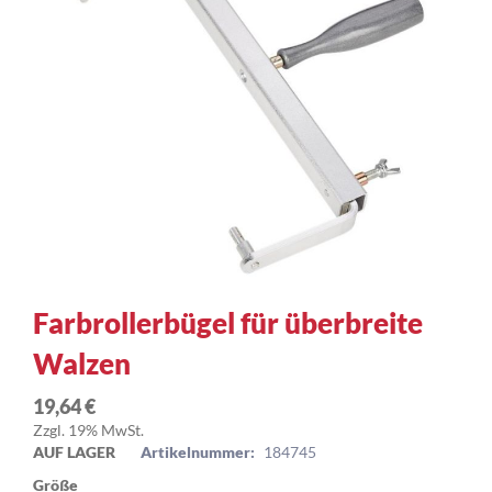
Zum
Farbrollerbügel für überbreite
Anfang
Walzen
der
Bildergalerie
springen
19,64 €
Zzgl. 19% MwSt.
AUF LAGER
Artikelnummer:
184745
Größe