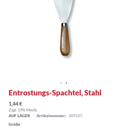
Zum
Entrostungs-Spachtel, Stahl
Anfang
der
1,44 €
Bildergalerie
Zzgl. 19% MwSt.
springen
AUF LAGER
Artikelnummer:
309107
Größe