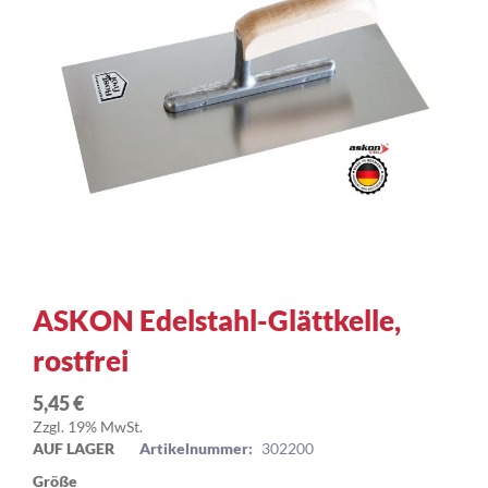
Zum
ASKON Edelstahl-Glättkelle,
Anfang
rostfrei
der
Bildergalerie
springen
5,45 €
Zzgl. 19% MwSt.
AUF LAGER
Artikelnummer:
302200
Größe