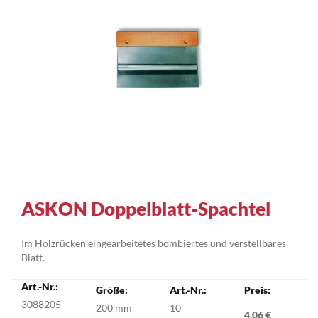
Zum
ASKON Doppelblatt-Spachtel
Anfang
der
Im Holzrücken eingearbeitetes bombiertes und verstellbares
Bildergalerie
Blatt.
springen
Gruppiert
Produkte
3088205
200 mm
10
-
4,06 €