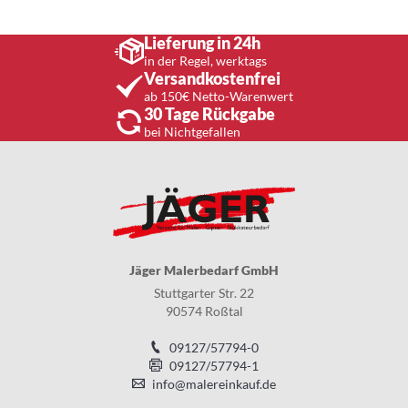
Lieferung in 24h
in der Regel, werktags
Versandkostenfrei
ab 150€ Netto-Warenwert
30 Tage Rückgabe
bei Nichtgefallen
Jäger Malerbedarf GmbH
Stuttgarter Str. 22
90574 Roßtal
09127/57794-0
09127/57794-1
info@malereinkauf.de