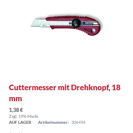
Zum
Cuttermesser mit Drehknopf, 18
Anfang
mm
der
Bildergalerie
springen
1,38 €
Zzgl. 19% MwSt.
AUF LAGER
Artikelnummer:
306496