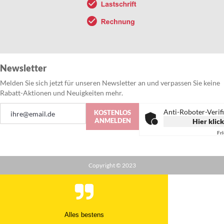
Newsletter
Melden Sie sich jetzt für unseren Newsletter an und verpassen Sie keine
Rabatt-Aktionen und Neuigkeiten mehr.
Anmeldung
Anti-Roboter-Verif
KOSTENLOS
zum
ANMELDEN
Hier klic
Newsletter:
Fr
Copyright © 2023
Alles bestens