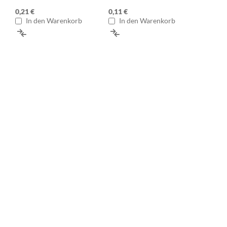
0,21 €
0,11 €
In den Warenkorb
In den Warenkorb
ZUR
ZUR
VERGLEICHSLISTE
VERGLEICHSLISTE
HINZUFÜGEN
HINZUFÜGEN