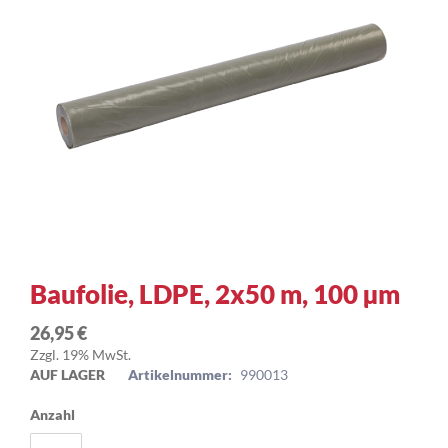
Zum
Baufolie, LDPE, 2x50 m, 100 µm
Anfang
der
26,95 €
Bildergalerie
Zzgl. 19% MwSt.
springen
AUF LAGER
Artikelnummer:
990013
Anzahl