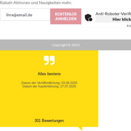
Rabatt-Aktionen und Neuigkeiten mehr.
Anmeldung
Anti-Roboter-Verif
KOSTENLOS
zum
ANMELDEN
Hier klic
Newsletter:
Fr
Copyright © 2023
Alles bestens
Datum der Veröffentlichung: 03.08.2026
Datum der Kauferfahrung: 27.07.2026
301 Bewertungen