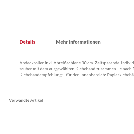
Zum
Anfang
Details
Mehr Informationen
der
Bildergalerie
springen
Abdeckroller inkl. Abreißschiene 30 cm. Zeitsparende, indiv
sauber mit dem ausgewählten Klebeband zusammen. Je nach Pap
Klebebandempfehlung: - für den Innenbereich: Papierklebeb
Verwandte Artikel