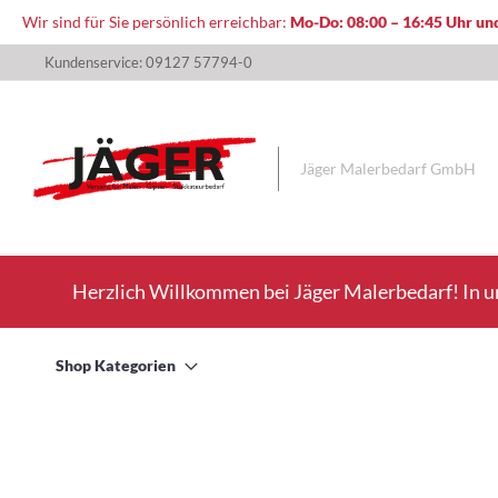
Wir sind für Sie persönlich erreichbar:
Mo-Do: 08:00 – 16:45 Uhr und
Direkt
Kundenservice: 09127 57794-0
zum
Inhalt
Jäger Malerbedarf GmbH
Herzlich Willkommen bei Jäger Malerbedarf! In u
Shop Kategorien
Zum
Ende
der