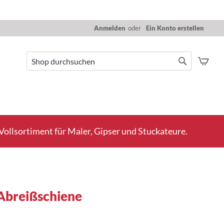
Anmelden
Ein Konto erstellen
Mein
Suche
Suche
ollsortiment für Maler, Gipser und Stuckateure.
 Abreißschiene