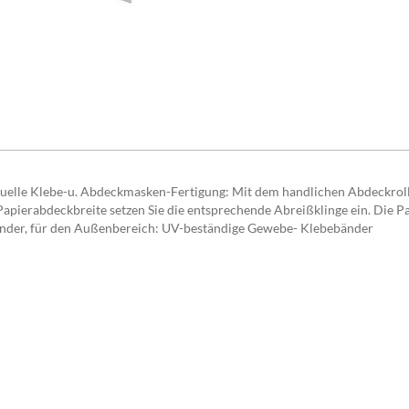
iduelle Klebe-u. Abdeckmasken-Fertigung: Mit dem handlichen Abdeckrol
ierabdeckbreite setzen Sie die entsprechende Abreißklinge ein. Die Pap
änder, für den Außenbereich: UV-beständige Gewebe- Klebebänder