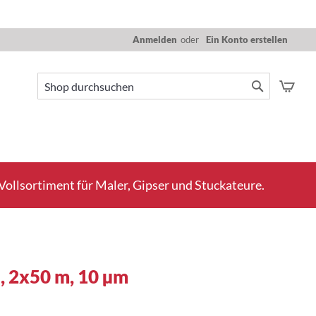
Anmelden
Ein Konto erstellen
Mein
Suche
Suche
ollsortiment für Maler, Gipser und Stuckateure.
, 2x50 m, 10 µm