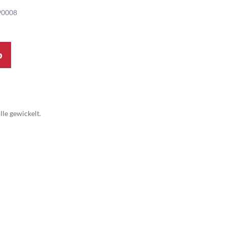
90008
b
lle gewickelt.