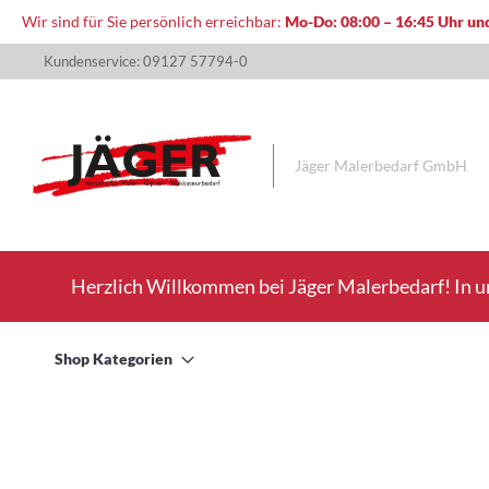
Wir sind für Sie persönlich erreichbar:
Mo-Do: 08:00 – 16:45 Uhr und
Direkt
Kundenservice: 09127 57794-0
zum
Inhalt
Jäger Malerbedarf GmbH
Herzlich Willkommen bei Jäger Malerbedarf! In u
Shop Kategorien
Zum
Ende
der