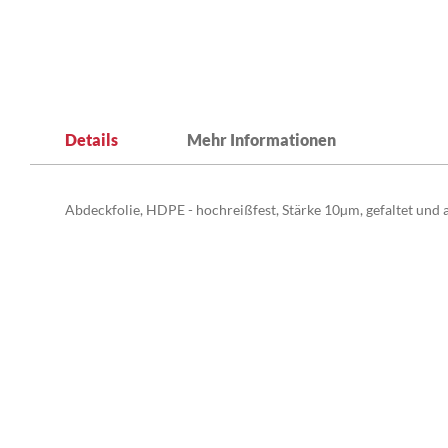
Zum
Anfang
Details
Mehr Informationen
der
Bildergalerie
springen
Abdeckfolie, HDPE - hochreißfest, Stärke 10µm, gefaltet und a