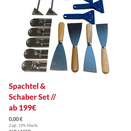
Zum
Spachtel &
Anfang
Schaber Set //
der
Bildergalerie
ab 199€
springen
0,00 €
Zzgl. 19% MwSt.