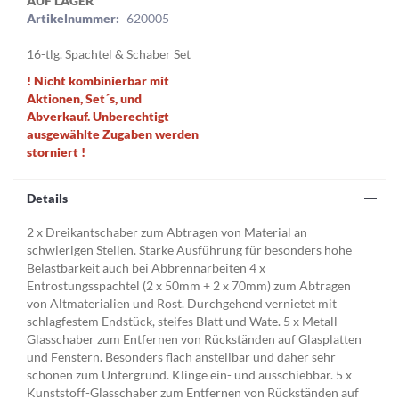
AUF LAGER
Artikelnummer:
620005
16-tlg. Spachtel & Schaber Set
! Nicht kombinierbar mit
Aktionen, Set´s, und
Abverkauf. Unberechtigt
ausgewählte Zugaben werden
storniert !
Details
2 x Dreikantschaber zum Abtragen von Material an
schwierigen Stellen. Starke Ausführung für besonders hohe
Belastbarkeit auch bei Abbrennarbeiten 4 x
Entrostungsspachtel (2 x 50mm + 2 x 70mm) zum Abtragen
von Altmaterialien und Rost. Durchgehend vernietet mit
schlagfestem Endstück, steifes Blatt und Wate. 5 x Metall-
Glasschaber zum Entfernen von Rückständen auf Glasplatten
und Fenstern. Besonders flach anstellbar und daher sehr
schonen zum Untergrund. Klinge ein- und ausschiebbar. 5 x
Kunststoff-Glasschaber zum Entfernen von Rückständen auf