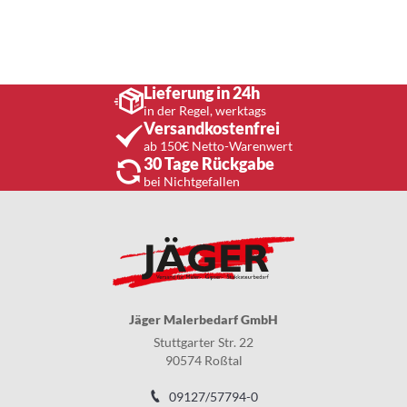
Lieferung in 24h
in der Regel, werktags
Versandkostenfrei
ab 150€ Netto-Warenwert
30 Tage Rückgabe
bei Nichtgefallen
Jäger Malerbedarf GmbH
Stuttgarter Str. 22
90574 Roßtal
09127/57794-0