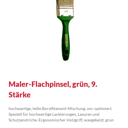
Zum
Maler-Flachpinsel, grün, 9.
Anfang
Stärke
der
Bildergalerie
springen
hochwertige, helle Borstfilament-Mischung, voc-optimiert.
Speziell für hochwertige Lackierungen, Lasuren und
Schutzanstriche. Ergonomischer Holzgriff, waxgebeizt, grün