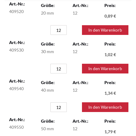
Gruppiert
Produkte
409520
20 mm
12
-
0,89 €
Artikel
In den Warenkorb
409530
30 mm
12
1,02 €
In den Warenkorb
409540
40 mm
12
1,34 €
In den Warenkorb
409550
50 mm
12
1,79 €