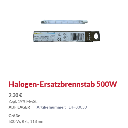
Zum
Halogen-Ersatzbrennstab 500W
Anfang
der
2,30 €
Bildergalerie
Zzgl. 19% MwSt.
springen
AUF LAGER
Artikelnummer:
DF-83050
Größe
500 W, R7s, 118 mm