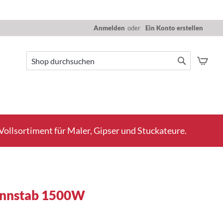
Anmelden
Ein Konto erstellen
Mein
Suche
Suche
ollsortiment für Maler, Gipser und Stuckateure.
ennstab 1500W