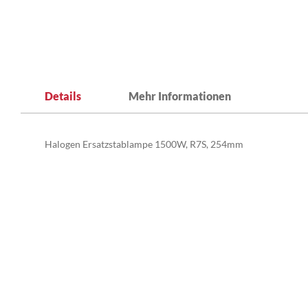
Zum
Anfang
Details
Mehr Informationen
der
Bildergalerie
springen
Halogen Ersatzstablampe 1500W, R7S, 254mm