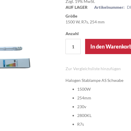
Zzgl. 19% MwSt.
AUF LAGER
Artikelnummer:
D
Größe
1500 W, R7s, 254 mm
Anzahl
In den Warenkor
Zur Vergleichsliste hinzufügen
Halogen Stablampe AS Schwabe
1500W
254mm
230v
2800KL
R7s