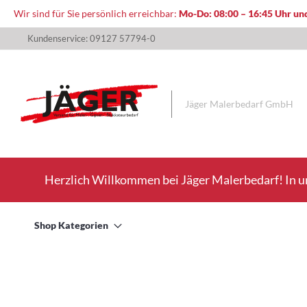
Wir sind für Sie persönlich erreichbar:
Mo-Do: 08:00 – 16:45 Uhr und
Direkt
Kundenservice: 09127 57794-0
zum
Inhalt
Jäger Malerbedarf GmbH
Herzlich Willkommen bei Jäger Malerbedarf! In u
Shop Kategorien
Zum
Ende
der