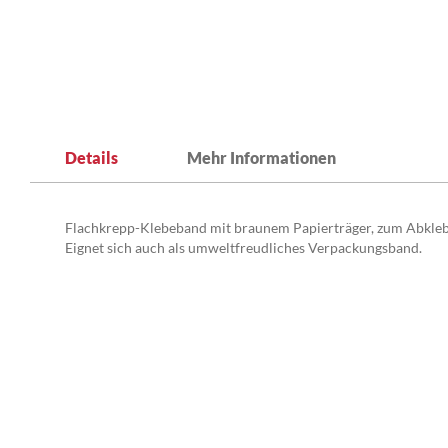
Zum
Anfang
Details
Mehr Informationen
der
Bildergalerie
springen
Flachkrepp-Klebeband mit braunem Papierträger, zum Abkleben 
Eignet sich auch als umweltfreudliches Verpackungsband.