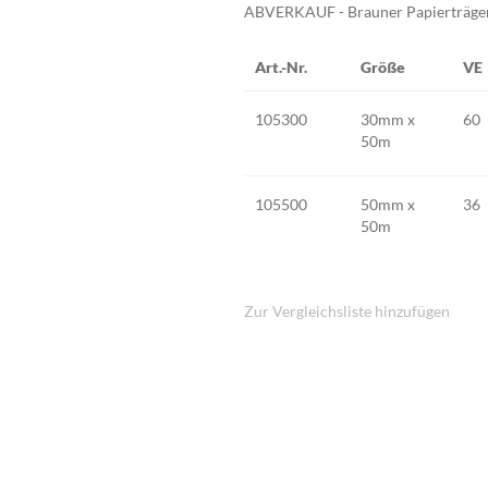
ABVERKAUF - Brauner Papierträger 
Art.-Nr.
Größe
VE
Gruppiert
105300
30mm x
60
Produkte
50m
-
Artikel
105500
50mm x
36
50m
Zur Vergleichsliste hinzufügen