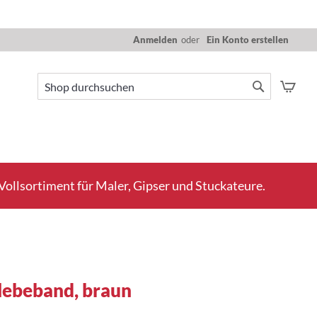
Anmelden
Ein Konto erstellen
Mein
Suche
Suche
ollsortiment für Maler, Gipser und Stuckateure.
lebeband, braun