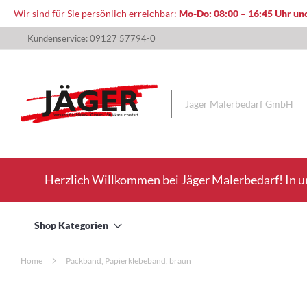
Wir sind für Sie persönlich erreichbar:
Mo-Do: 08:00 – 16:45 Uhr und
Direkt
Kundenservice: 09127 57794-0
zum
Inhalt
Jäger Malerbedarf GmbH
Herzlich Willkommen bei Jäger Malerbedarf! In u
Shop Kategorien
Home
Packband, Papierklebeband, braun
Zum
Ende